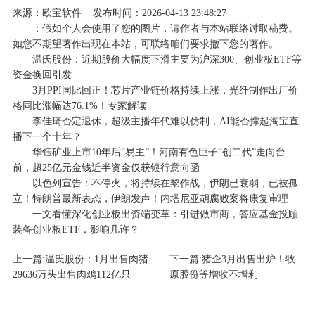
来源：
欧宝软件
发布时间：2026-04-13 23:48:27
：假如个人会使用了您的图片，请作者与本站联络讨取稿费。
如您不期望著作出现在本站，可联络咱们要求撤下您的著作。
温氏股份：近期股价大幅度下滑主要为沪深300、创业板ETF等
资金换回引发
3月PPI同比回正！芯片产业链价格持续上涨，光纤制作出厂价
格同比涨幅达76.1%！专家解读
李佳琦否定退休，超级主播年代难以仿制，AI能否撑起淘宝直
播下一个十年？
华钰矿业上市10年后“易主”！河南有色巨子“创二代”走向台
前，超25亿元金钱近半资金仅获银行意向函
以色列宣告：不停火，将持续在黎作战，伊朗已衰弱，已被孤
立！特朗普最新表态，伊朗发声！内塔尼亚胡腐败案将康复审理
一文看懂深化创业板出资端变革：引进做市商，答应基金投顾
装备创业板ETF，影响几许？
上一篇:
温氏股份：1月出售肉猪
下一篇:
猪企3月出售出炉！牧
29636万头出售肉鸡112亿只
原股份等增收不增利