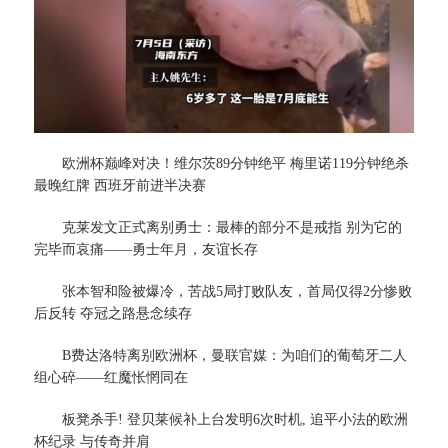
欧洲杯巅峰对决！维尔茨89分钟绝平 梅里诺119分钟绝杀
最晚红牌 西班牙前进半决赛
克莱发文正式离别勇士：最棒的部分不是戒指 别为它的
完毕而哀痛——勇士年月，友谊长存
张本智和险被爆冷，苦战5局打败队友，首局仅得2分惨败
后反转 夺冠之路悬念续存
B费达洛特离别欧洲杯，曼联官媒：为咱们的葡萄牙二人
组心碎——红魔怅惘同在
板凳杀手! 登贝莱候补上台发明6次时机, 追平小法的欧洲
杯纪录 与传奇并肩