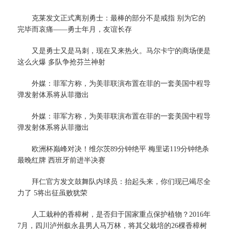
克莱发文正式离别勇士：最棒的部分不是戒指 别为它的
完毕而哀痛——勇士年月，友谊长存
又是勇士又是马刺，现在又来热火。马尔卡宁的商场便是
这么火爆 多队争抢芬兰神射
外媒：菲军方称，为美菲联演布置在菲的一套美国中程导
弹发射体系将从菲撤出
外媒：菲军方称，为美菲联演布置在菲的一套美国中程导
弹发射体系将从菲撤出
欧洲杯巅峰对决！维尔茨89分钟绝平 梅里诺119分钟绝杀
最晚红牌 西班牙前进半决赛
拜仁官方发文鼓舞队内球员：抬起头来，你们现已竭尽全
力了 5将出征虽败犹荣
人工栽种的香樟树，是否归于国家重点保护植物？2016年
7月，四川泸州叙永县男人马万林，将其父栽培的26棵香樟树