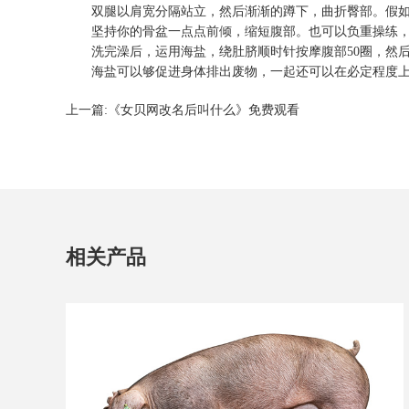
双腿以肩宽分隔站立，然后渐渐的蹲下，曲折臀部。假如起
坚持你的骨盆一点点前倾，缩短腹部。也可以负重操练，
洗完澡后，运用海盐，绕肚脐顺时针按摩腹部50圈，然后逆
海盐可以够促进身体排出废物，一起还可以在必定程度上促
上一篇:
《女贝网改名后叫什么》免费观看
相关产品