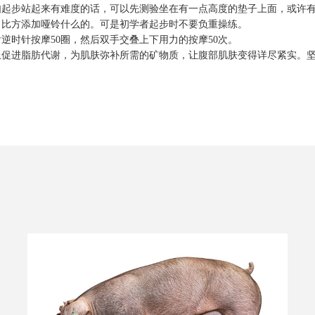
步站起来有难度的话，可以先测验坐在有一点高度的垫子上面，或许有
比方添加哑铃什么的。可是初学者起步时不要负重操练。
时针按摩50圈，然后双手交叠上下用力的按摩50次。
进脂肪代谢，为肌肤弥补所需的矿物质，让腹部肌肤变得详尽紧实。坚持1