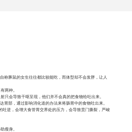
自称豚鼠的女生往往都比较能吃，而体型却不会发胖，让人
上有两种。
射只会导致干呕呈现，他们并不会真的把食物给吐出来。
达胃部，通过影响消化道的办法来将肠胃中的食物吐出来。
的吐逆，会增大食管胃交界处的压力，会导致贲门撕裂，严峻
协助瘦身。