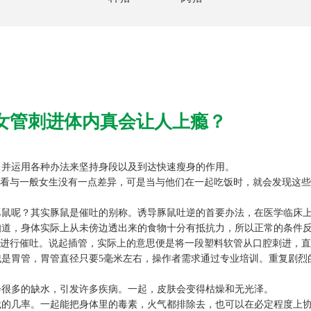
仙女管刺进体内真会让人上瘾？
并运用各种办法来坚持身段以及到达快速瘦身的作用。
看与一般女生没有一点差异，可是当与他们在一起吃饭时，就会发现这些
呢？其实豚鼠是催吐的别称。诱导豚鼠吐逆的首要办法，在医学临床
，身体实际上从未傍边透出来的食物十分有抵抗力，所以正常的条件反
进行催吐。说起插管，实际上的意思便是将一段塑料软管从口腔刺进，直
胃管，胃管直径只要5毫米左右，操作者需求通过专业培训。重复剧烈
很多的缺水，引发许多疾病。一起，皮肤会变得枯燥和无光泽。
几率。一起能把身体里的毒素，火气都排除去，也可以在必定程度上