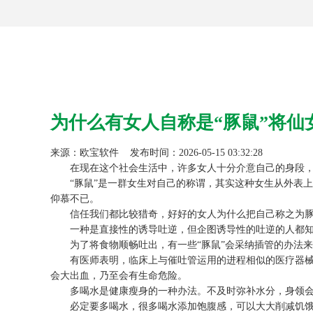
为什么有女人自称是“豚鼠”将
来源：
欧宝软件
发布时间：2026-05-15 03:32:28
在现在这个社会生活中，许多女人十分介意自己的身段，
“豚鼠”是一群女生对自己的称谓，其实这种女生从外表上
仰慕不已。
信任我们都比较猎奇，好好的女人为什么把自己称之为豚鼠
一种是直接性的诱导吐逆，但企图诱导性的吐逆的人都知道
为了将食物顺畅吐出，有一些“豚鼠”会采纳插管的办法来
有医师表明，临床上与催吐管运用的进程相似的医疗器械是
会大出血，乃至会有生命危险。
多喝水是健康瘦身的一种办法。不及时弥补水分，身领会
必定要多喝水，很多喝水添加饱腹感，可以大大削减饥饿的