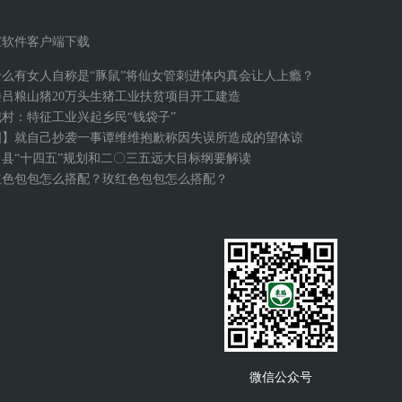
宝软件客户端下载
什么有女人自称是“豚鼠”将仙女管刺进体内真会让人上瘾？
楼吕粮山猪20万头生猪工业扶贫项目开工建造
城村：特征工业兴起乡民“钱袋子”
图】就自己抄袭一事谭维维抱歉称因失误所造成的望体谅
口县“十四五”规划和二〇三五远大目标纲要解读
红色包包怎么搭配？玫红色包包怎么搭配？
微信公众号