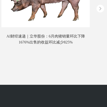
AI财经速递｜立华股份：6月肉猪销量环比下降
4
1676%出售的收益环比减少825%