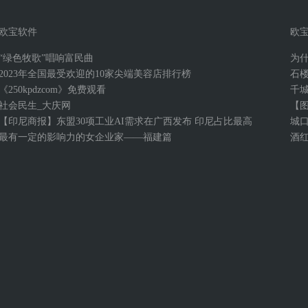
欧宝软件
欧
“绿色牧歌”唱响富民曲
为
2023年全国最受欢迎的10家尖端美容店排行榜
石
《250kpdzcom》免费观看
千
社会民生_大庆网
【
【印尼商报】东盟30项工业AI需求在广西发布 印尼占比最高
城
最有一定的影响力的女企业家——福建篇
酒